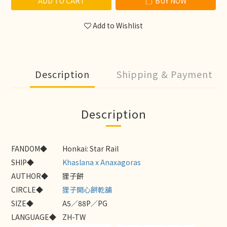
ADD TO CART
BUY NOW
Add to Wishlist
Description
Shipping & Payment
Description
FANDOM◆
Honkai: Star Rail
SHIP◆
Khaslana x Anaxagoras
AUTHOR◆
狸子餅
CIRCLE◆
狸子開心餅乾舖
SIZE◆
A5／88P／PG
LANGUAGE◆
ZH-TW