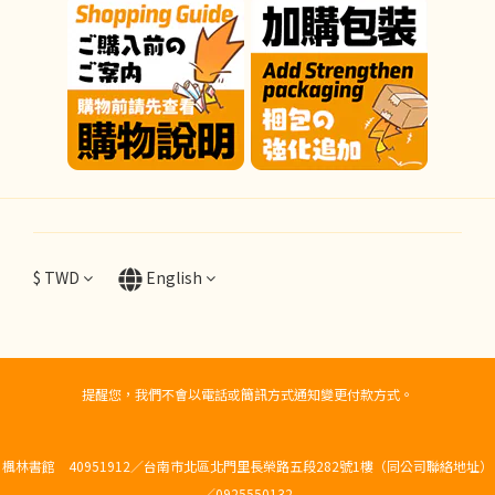
$
TWD
English
提醒您，我們不會以電話或簡訊方式通知變更付款方式。
楓林書館 40951912／台南市北區北門里長榮路五段282號1樓（同公司聯絡地址）
／0925550132