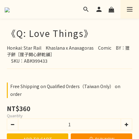
《Q: Love Things》
Honkai: Star Rail　Khaslana x Anaxagoras　Comic　BY：狸
子餅［狸子開心餅乾舖］
　SKU：ABK999433
Free Shipping on Qualified Orders（Taiwan Only） on
order
NT$360
Quantity