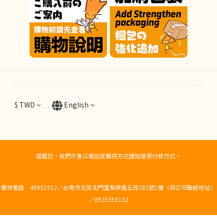
$
TWD
English
提醒您，我們不會以電話或簡訊方式通知變更付款方式。
楓林書館 40951912／台南市北區北門里長榮路五段282號1樓（同公司聯絡地址）
／0925550132