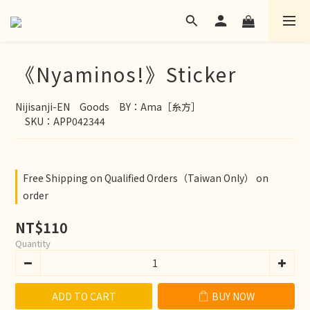
《Nyaminos!》Sticker
Nijisanji-EN　Goods　BY：Ama［糸方］
　SKU：APP042344
Free Shipping on Qualified Orders（Taiwan Only） on
order
NT$110
Quantity
ADD TO CART
BUY NOW