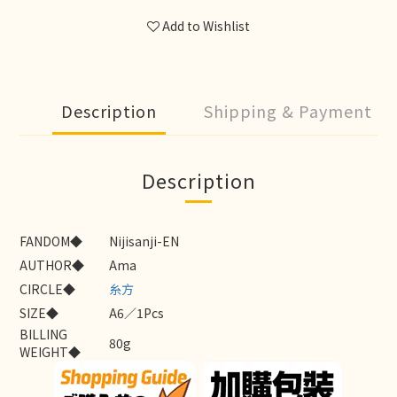
Add to Wishlist
Description
Shipping & Payment
Description
FANDOM◆
Nijisanji-EN
AUTHOR◆
Ama
CIRCLE◆
糸方
SIZE◆
A6／1Pcs
BILLING
80g
WEIGHT◆