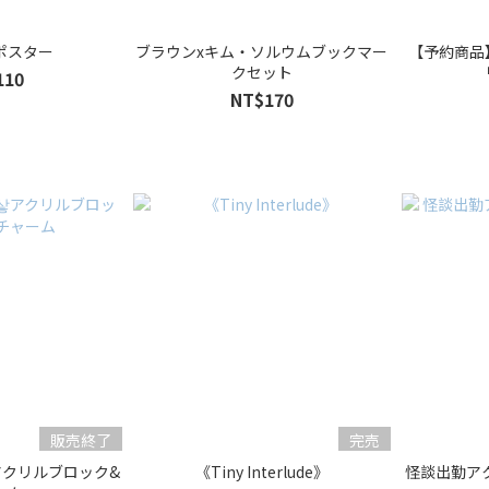
ポスター
ブラウンxキム・ソルウムブックマー
【予約商品
クセット
110
NT$170
販売終了
完売
アクリルブロック&
《Tiny Interlude》
怪談出勤アク