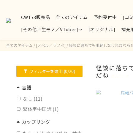
CWT73販売品
全てのアイテム
予約受付中
[コ
[その他／生モノ／VTuber]
[オリジナル]
補充
全てのアイテム
/
[ノベル／ラノベ]
/
怪談に落ちても出勤しなければなら
怪談に落ち
フィルターを適用
(0/20)
だね
商品12 点
言語
なし (11)
繁体字中国語 (1)
カップリング