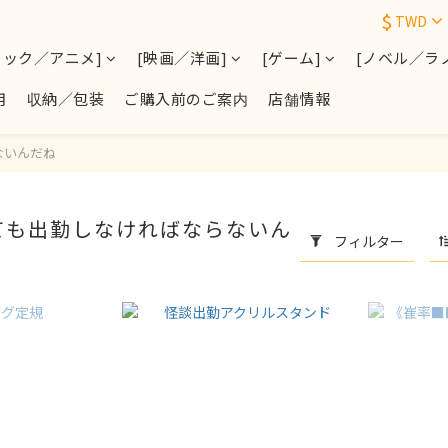
$
TWD
ミック／アニメ]
[映画／洋画]
[ゲーム]
[ノベル／ラ
用
収納／包装
ご購入前のご案内
店舗情報
ないんだね
ても出勤しなければならないん
フィルター