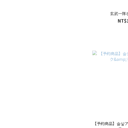
玄武一隊
NT$
【予約商品】솔샇