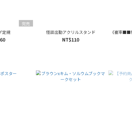
完売
グ定規
怪談出勤アクリルスタンド
《崔率■■
60
NT$110