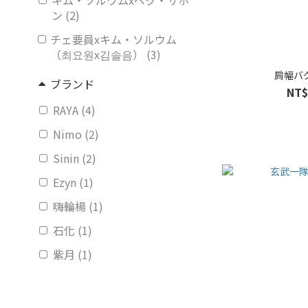
キム・ソルウムxペク・サホ
ン (2)
チェ要員xキム・ソルウム
（최요원x김솔음） (3)
肩幅バ
ブランド
NT$
RAYA (4)
Nimo (2)
Sinin (2)
Ezyn (1)
嗨輪楊 (1)
石化 (1)
紫月 (1)