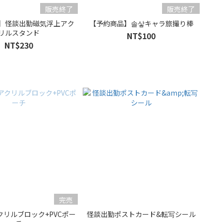
販売終了
販売終了
】怪談出勤磁気浮上アク
【予約商品】솔샇キャラ旅撮り棒
リルスタンド
NT$100
NT$230
完売
リルブロック+PVCポー
怪談出勤ポストカード&転写シール