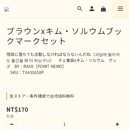
ブラウンxキム・ソルウムブッ
クマークセット
怪談に落ちても出勤しなければならないんだね（괴담에 떨어져
도 출근을 해 야 하는구나）　チェ要員xキム・ソルウム　グッ
ズ　BY：RAYA［POINT NEMO］
　SKU：T0435018P
全ストア，条件達成で台湾送料無料
NT$170
数量