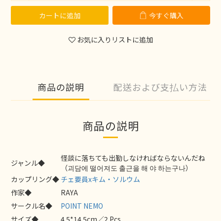
カートに追加
今すぐ購入
お気に入りリストに追加
商品の説明
配送および支払い方法
商品の説明
怪談に落ちても出勤しなければならないんだね
ジャンル◆
（괴담에 떨어져도 출근을 해 야 하는구나）
カップリング◆
チェ要員xキム・ソルウム
作家◆
RAYA
サークル名◆
POINT NEMO
サイズ◆
4.5*14.5cm／2 Pcs