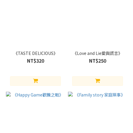
《TASTE DELICIOUS》
《Love and Lie愛與謊言》
NT$320
NT$250