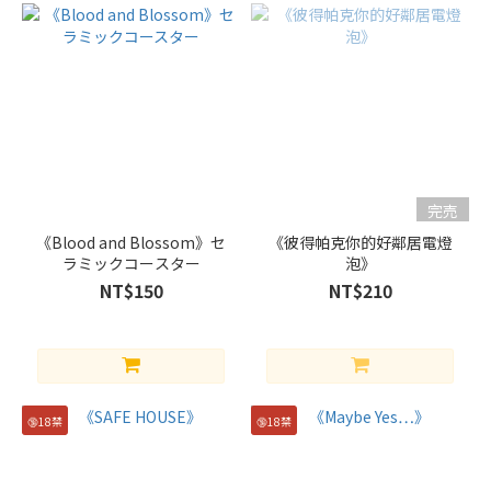
(6)
デ
ッ
ド
プ
ー
ル
x
完売
ウ
ル
《Blood and Blossom》セ
《彼得帕克你的好鄰居電燈
ラミックコースター
泡》
ヴ
ァ
NT$150
NT$210
リ
ン
(2)
マ
ー
🔞18禁
🔞18禁
ク
x