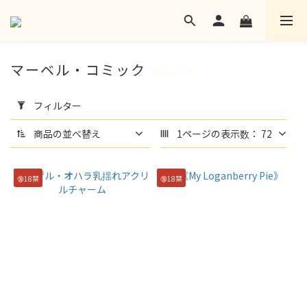
マーベル・コミック
商品54 点
フ
ィ
フィルター
ル
タ
商品の並べ替え
1ページの表示数： 72
ー
を
適
🔞18禁
🔞18禁
用
(0/20)
言
語
そ
の