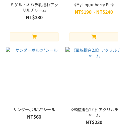
他
ミゲル・オハラ乳揺れアク
《My Loganberry Pie》
(1)
リルチャーム
NT$190 ~ NT$240
な
NT$330
し
(33)
中
国
語
(4)
繁
体
字
中
国
語
(16)
サンダーボルツ*シール
《暈船擂台2.0》アクリルチ
ャーム
英
NT$60
NT$230
語