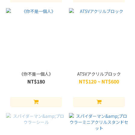
花
(13)
Neverland
(6)
ChiAki
(5)
蟲
蟲
(5)
《你不是一個人》
ATSVアクリルブロック
雷
NT$180
NT$120 ~ NT$600
思
利
(5)
栗
子
(4)
一