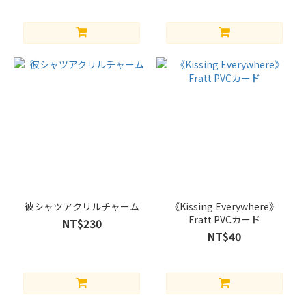
(2)
カ
ッ
プ
リ
ン
グ
パ
ニ
ッ
シ
ャ
彼シャツアクリルチャーム
ー
《Kissing Everywhere》
Fratt PVCカード
x
NT$230
NT$40
デ
ア
デ
ビ
ル