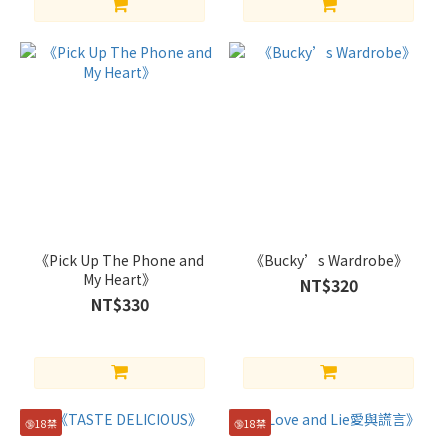
《Pick Up The Phone and
《Bucky’s Wardrobe》
My Heart》
NT$320
NT$330
🔞18禁
🔞18禁