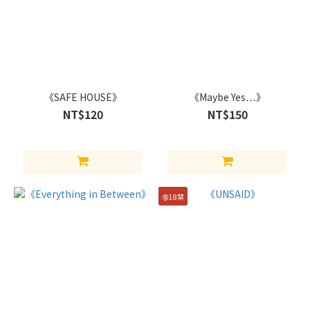
ス
テ
ィ
ー
ヴ
ン
(2)
《SAFE HOUSE》
《Maybe Yes…》
NT$120
NT$150
ア
イ
ア
ン
マ
ン
🔞18禁
x
ス
パ
イ
ダ
ー
マ