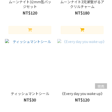
ムーンナイト32mm缶バッ
ムーンナイト3兄弟繋がるア
ジセット
クリルチャーム
NT$120
NT$180
完売
ティッシュマントシール
《Every day you wake up》
NT$30
NT$120