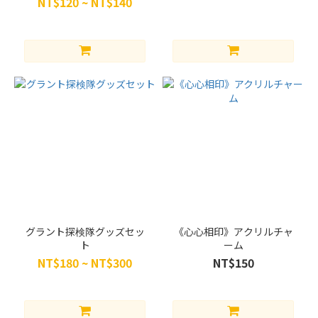
NT$120 ~ NT$140
フ
ェ
ッ
サ
ー
X
(5)
ソ
ー
x
ロ
キ
(6)
ブ
グラント探検隊グッズセッ
《心心相印》アクリルチャ
ト
ーム
ラ
NT$180 ~ NT$300
NT$150
ン
ド
弎