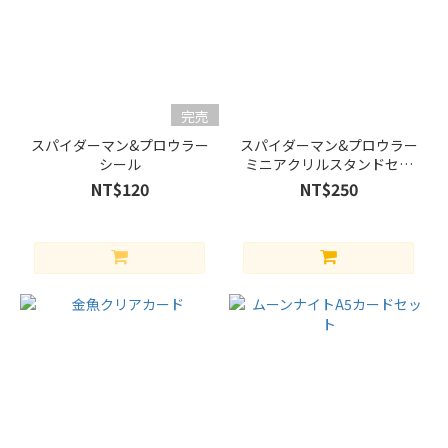
給
(3)
皓
晨
(3)
完売
米
スパイダーマン&プロウラー
スパイダーマン&プロウラー
シール
ミニアクリルスタンドセッ
乓
ト
(3)
NT$120
NT$250
も
っ
と
見
る