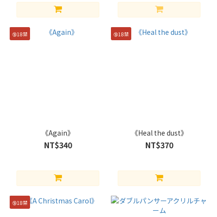
🔞18禁
🔞18禁
《Again》
《Heal the dust》
NT$340
NT$370
🔞18禁