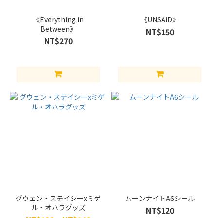
ン
(2)
《Everything in
《UNSAID》
Between》
NT$150
テ
NT$270
ィ・
チャ
ラx
ウン
ジャ
ダカ
(2)
マ
グ
ニ
ー
ト
ー
x
グウェン・ステイシーxミゲ
ムーンナイトA6シール
プ
ル・オハラグッズ
NT$120
ロ