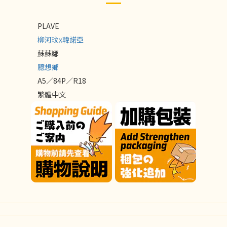
PLAVE
柳河玟x韓諾亞
蘇蘇娜
臆想鄉
A5／84P／R18
繁體中文