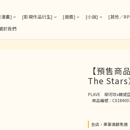
畫漫畫]
[影視作品衍生]
[遊戲]
[小說]
[其他／RPS
關於我們
【預售商品】
The Star
PLAVE　柳河玟x韓
　商品編號：C018400
全店，單筆滿額免運