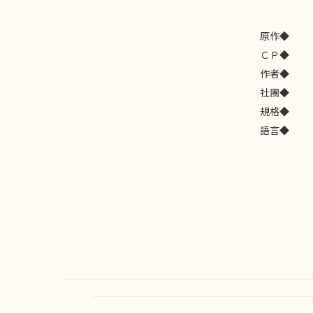
原作◆
ＣＰ◆
作者◆
社團◆
規格◆
語言◆