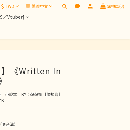
$
TWD
繁體中文
購物車(0)
／Vtuber]
《Written In
s》
諾亞　小說本　BY：蘇蘇娜［臆想鄉］
7B
（限台灣）