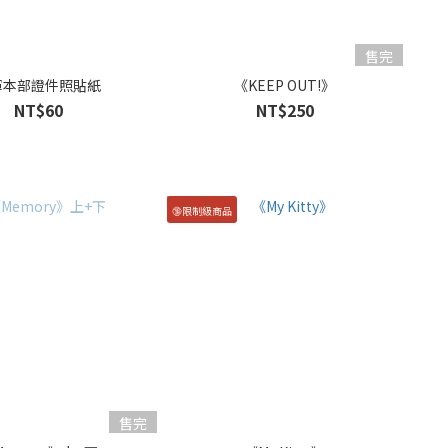
售完
軍本部證件照貼紙
《KEEP OUT!》
NT$60
NT$250
🔞限制級商品
售完