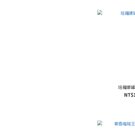
培羅娜
NT$