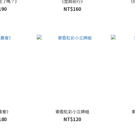
麼了嗎？》
《並肩前行》
《
190
NT$160
農會》
索香虹彩小立牌組
180
NT$120