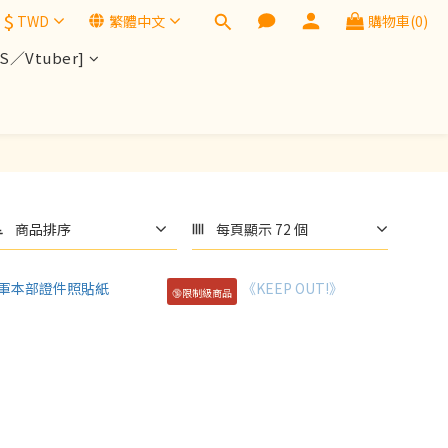
$
TWD
繁體中文
購物車(0)
／Vtuber]
商品排序
每頁顯示 72 個
🔞限制級商品