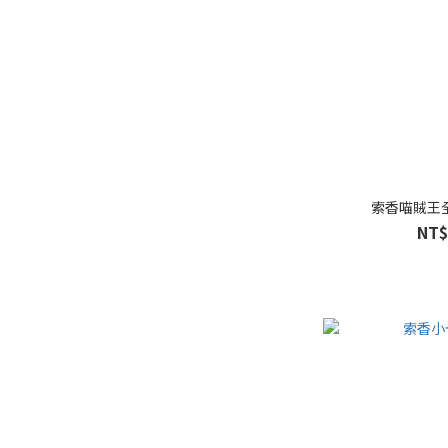
索香喵賊王
NT$