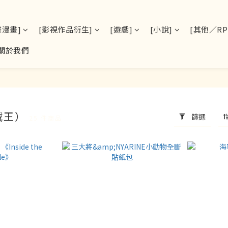
畫漫畫]
[影視作品衍生]
[遊戲]
[小說]
[其他／RPS
關於我們
賊王）
篩選
25 件商品