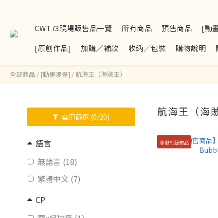
CWT73現場販售品一覽
所有商品
預售商品
[動
[原創作品]
加購／補款
收納／包裝
購物說明
全部商品
/
[動畫漫畫]
/
航海王（海賊王）
航海王（海
套用篩選
(0/20)
語言
🔞限制級商品
無語言 (18)
繁體中文 (7)
CP