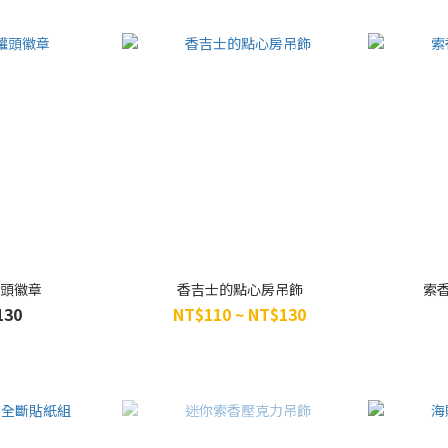
罐頭徽章
香吉士的點心房吊飾
索
130
NT$110 ~ NT$130