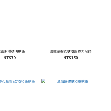
賊雷射膜透明貼紙
海賊萬聖節糖糖壓克力吊飾
NT$70
NT$150