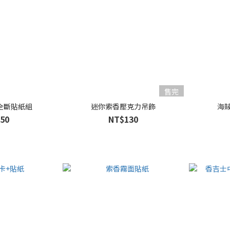
售完
全斷貼紙組
迷你索香壓克力吊飾
海
50
NT$130