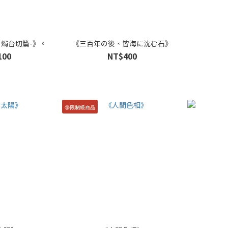
 燭台切篇-》。
《三百年の後、皆海に沈む石》
100
NT$400
🔞限制級商品