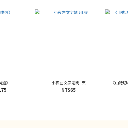
噗通》
小夜左文字透明L夾
《山姥切
175
NT$65