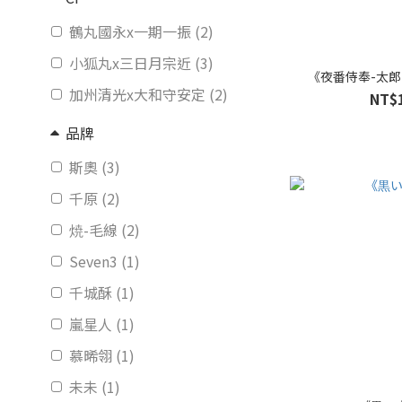
鶴丸國永x一期一振 (2)
小狐丸x三日月宗近 (3)
《夜番侍奉-太郎
加州清光x大和守安定 (2)
NT$
品牌
斯奧 (3)
千原 (2)
焼-毛線 (2)
Seven3 (1)
千城酥 (1)
嵐星人 (1)
慕晞翎 (1)
未未 (1)