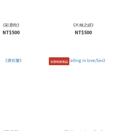
《彩息吹》
《片絲之縒》
NT$500
NT$500
🔞限制級商品