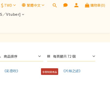
$
TWD
繁體中文
購物車(0)
／Vtuber]
商品排序
每頁顯示 72 個
🔞限制級商品