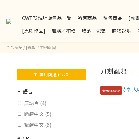
CWT73現場販售品一覽
所有商品
預售商品
[動
[原創作品]
加購／補款
收納／包裝
購物說明
全部商品
/
[遊戲]
/
刀劍亂舞
刀劍亂舞
15
套用篩選
(0/20)
語言
🔞限制級商品
無語言 (4)
簡體中文 (5)
繁體中文 (6)
CP