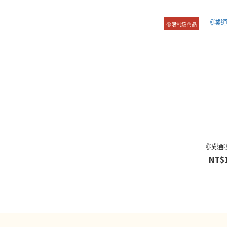
🔞限制級商品
《噗通
NT$