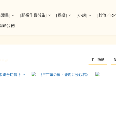
畫漫畫]
[影視作品衍生]
[遊戲]
[小說]
[其他／RPS
關於我們
篩選
 件商品