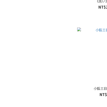
《黒い
發財 (1)
NT$
看更多
小狐三
NT$