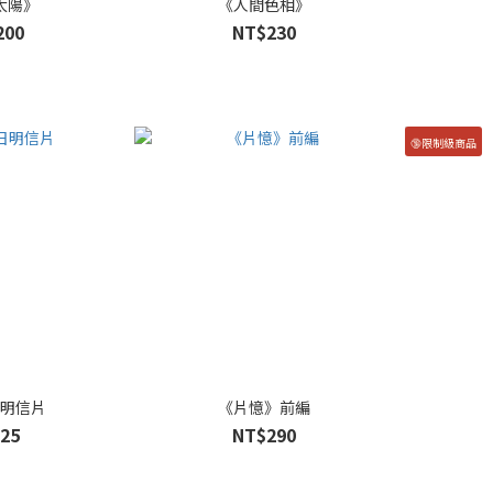
太陽》
《人間色相》
200
NT$230
🔞限制級商品
日明信片
《片憶》前編
25
NT$290