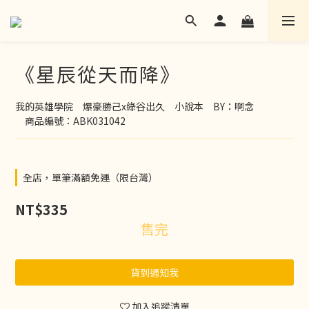
《星辰從天而降》
我的英雄學院　爆豪勝己x綠谷出久　小說本　BY：啊念
　商品編號：ABK031042
全店，單筆滿額免運（限台灣）
NT$335
售完
貨到通知我
加入追蹤清單