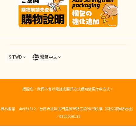
$
TWD
繁體中文
提醒您，我們不會以電話或簡訊方式通知變更付款方式。
楓林書館 40951912／台南市北區北門里長榮路五段282號1樓（同公司聯絡地址）
／0925550132