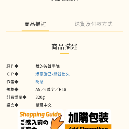
商品描述
送貨及付款方式
商品描述
原作◆
我的英雄學院
ＣＰ◆
爆豪勝己x綠谷出久
作者◆
啊念
規格◆
A5／6萬字／R18
計費重量◆
320g
語言◆
繁體中文