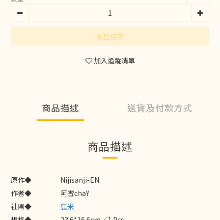
販售結束
加入追蹤清單
商品描述
送貨及付款方式
商品描述
原作◆
Nijisanji-EN
作者◆
阿雪chaY
社團◆
隻米
規格◆
23.6*16.6cm／1 Pcs