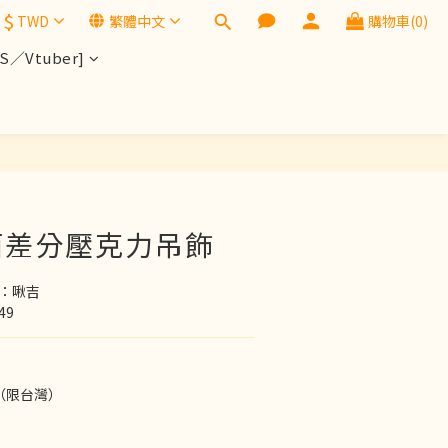
$
TWD
繁體中文
購物車(0)
／Vtuber]
立即購買
面差分壓克力吊飾
Y：啾吉
49
（限台灣）