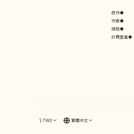
原作◆
作者◆
規格◆
計費重量◆
$
TWD
繁體中文