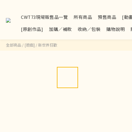
CWT73現場販售品一覽
所有商品
預售商品
[動
[原創作品]
加購／補款
收納／包裝
購物說明
全部商品
/
[遊戲]
/
新世界狂歡