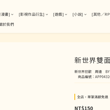
畫漫畫]
[影視作品衍生]
[遊戲]
[小說]
[其他／RPS
關於我們
新世界雙
新世界狂歡　周邊　B
　商品編號：APP0432
全店，單筆滿額免運
NT$150