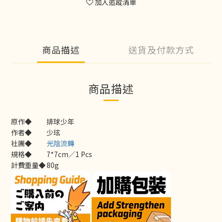
加入追蹤清單
商品描述
送貨及付款方式
商品描述
原作◆
排球少年
作者◆
少玹
社團◆
光陰流轉
規格◆
7*7cm／1 Pcs
計費重量◆
80g