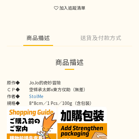
加入追蹤清單
商品描述
送貨及付款方式
商品描述
原作◆
JoJo的奇妙冒險
ＣＰ◆
空條承太郎x東方仗助（無差）
作者◆
StolMe
規格◆
8*8cm／1 Pcs／100g（含包裝）