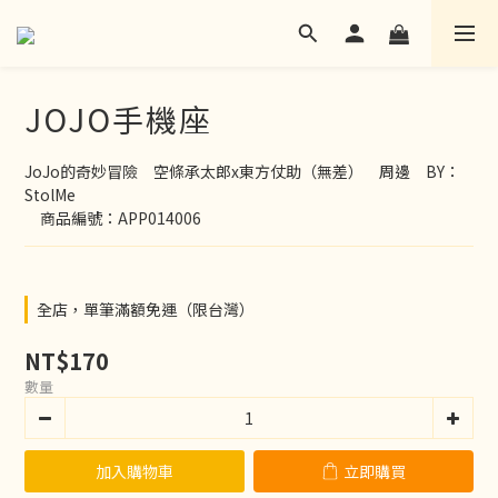
JOJO手機座
JoJo的奇妙冒險　空條承太郎x東方仗助（無差）　周邊　BY：
StolMe
　商品編號：APP014006
全店，單筆滿額免運（限台灣）
NT$170
數量
加入購物車
立即購買