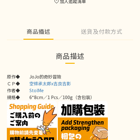
加入追蹤清單
商品描述
送貨及付款方式
商品描述
原作◆
JoJo的奇妙冒險
ＣＰ◆
空條承太郎x吉良吉影
作者◆
StolMe
規格◆
6*8cm／1 Pcs／100g（含包裝）