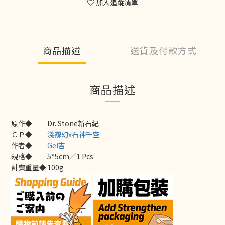
加入追蹤清單
商品描述
送貨及付款方式
商品描述
原作◆
Dr. Stone新石紀
ＣＰ◆
淺霧幻x石神千空
作者◆
Gei吉
規格◆
5*5cm／1 Pcs
計費重量◆
100g