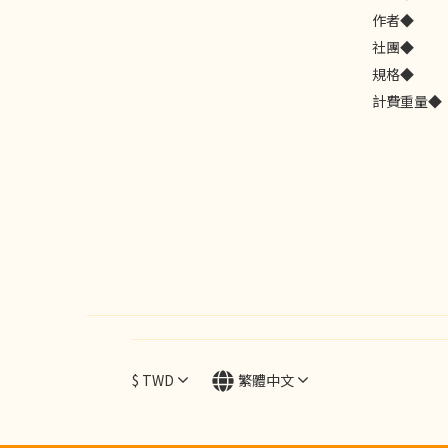
作者◆
社團◆
規格◆
計費重量◆
$
TWD
繁體中文