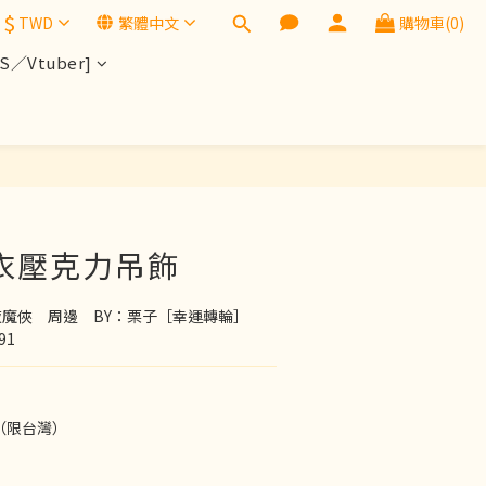
$
TWD
繁體中文
購物車(0)
／Vtuber]
立即購買
友衣壓克力吊飾
夜魔俠　周邊　BY：栗子［幸運轉輪］
91
（限台灣）