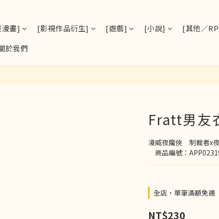
畫漫畫]
[影視作品衍生]
[遊戲]
[小說]
[其他／RPS
關於我們
Fratt男
漫威夜魔俠　制裁者x
　商品編號：APP0231
全店，單筆滿額免運
NT$230