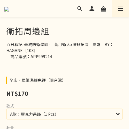
衛拓周邊組
百日戰記-最終防衛學園-　蒼月衛人x澄野拓海　周邊　BY：
HAGANE［108］
　商品編號：APP999214
全店，單筆滿額免運（限台灣）
NT$170
款式
數量