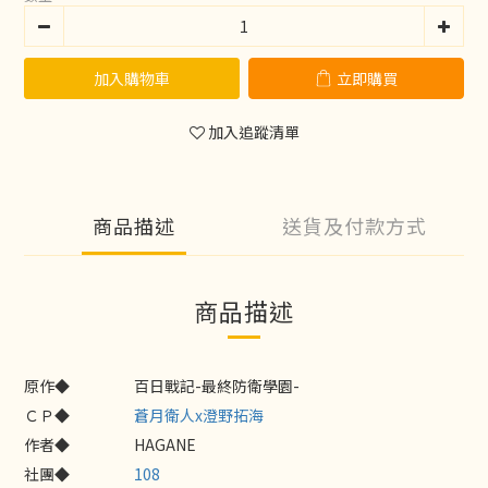
加入購物車
立即購買
加入追蹤清單
商品描述
送貨及付款方式
商品描述
原作◆
百日戰記-最終防衛學園-
ＣＰ◆
蒼月衛人x澄野拓海
作者◆
HAGANE
社團◆
108