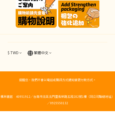
$
TWD
繁體中文
提醒您，我們不會以電話或簡訊方式通知變更付款方式。
楓林書館 40951912／台南市北區北門里長榮路五段282號1樓（同公司聯絡地址）
／0925550132