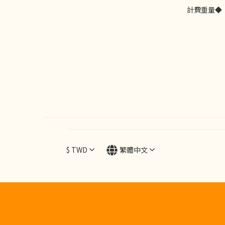
計費重量◆
$
TWD
繁體中文