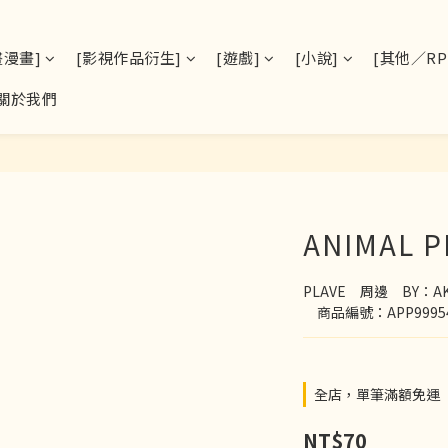
畫漫畫]
[影視作品衍生]
[遊戲]
[小說]
[其他／RPS
關於我們
ANIMAL 
PLAVE　周邊　BY：AK
　商品編號：APP9995
全店，單筆滿額免運
NT$70