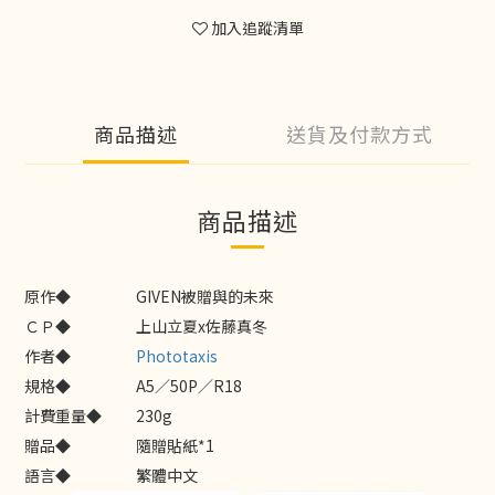
加入追蹤清單
商品描述
送貨及付款方式
商品描述
原作◆
GIVEN被贈與的未來
ＣＰ◆
上山立夏x佐藤真冬
作者◆
Phototaxis
規格◆
A5／50P／R18
計費重量◆
230g
贈品◆
隨贈貼紙*1
語言◆
繁體中文