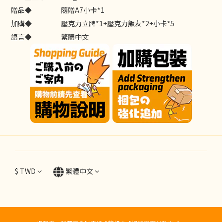
贈品◆
隨贈A7小卡*1
加購◆
壓克力立牌*1+壓克力飯友*2+小卡*5
語言◆
繁體中文
$
TWD
繁體中文