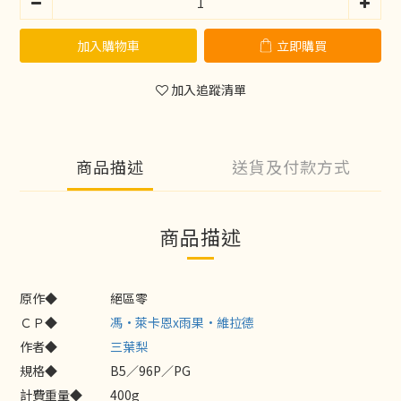
加入購物車
立即購買
加入追蹤清單
商品描述
送貨及付款方式
商品描述
原作◆
絕區零
ＣＰ◆
馮·萊卡恩x雨果·維拉德
作者◆
三葉梨
規格◆
B5／96P／PG
計費重量◆
400g