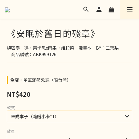
《安眠於舊日的殘章》
絕區零　馮·萊卡恩x雨果·維拉德　漫畫本　BY：三葉梨
　商品編號：ABK999126
全店，單筆滿額免運（限台灣）
NT$420
款式
數量