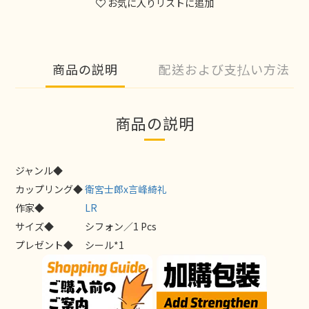
お気に入りリストに追加
商品の説明
配送および支払い方法
商品の説明
ジャンル◆
カップリング◆
衛宮士郎x言峰綺礼
作家◆
LR
サイズ◆
シフォン／1 Pcs
プレゼント◆
シール*1