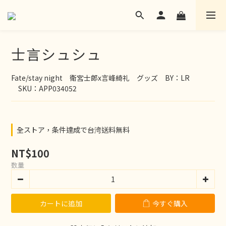
士言シュシュ
Fate/stay night　衛宮士郎x言峰綺礼　グッズ　BY：LR
　SKU：APP034052
全ストア，条件達成で台湾送料無料
NT$100
数量
カートに追加
今すぐ購入