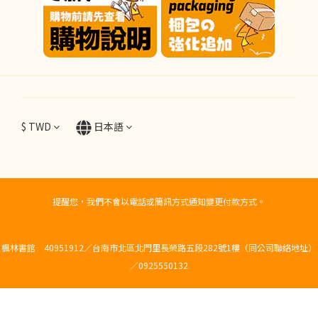
$
TWD
日本語
提醒您，我們不會以電話或簡訊方式通知變更付款方式。
楓林書館 40951912／台南市北區北門里長榮路五段282號1樓（同公司聯絡地址）
／0925550132
今すぐ購入