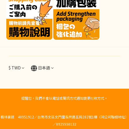
$
TWD
日本語
提醒您，我們不會以電話或簡訊方式通知變更付款方式。
楓林書館 40951912／台南市北區北門里長榮路五段282號1樓（同公司聯絡地址）
／0925550132