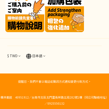
$
TWD
日本語
提醒您，我們不會以電話或簡訊方式通知變更付款方式。
楓林書館 40951912／台南市北區北門里長榮路五段282號1樓（同公司聯絡地址）
／0925550132