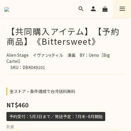
【共同購入アイテム】【予約
商品】《Bittersweet》
Alien Stage　イヴァンxティル　漫画　BY：Ueno［Big 
Cartel］
　SKU：DBK049101
全ストア，条件達成で台湾送料無料
NT$460
予約受付：5月3日まで／発送予定：7月末~8月開始
数量