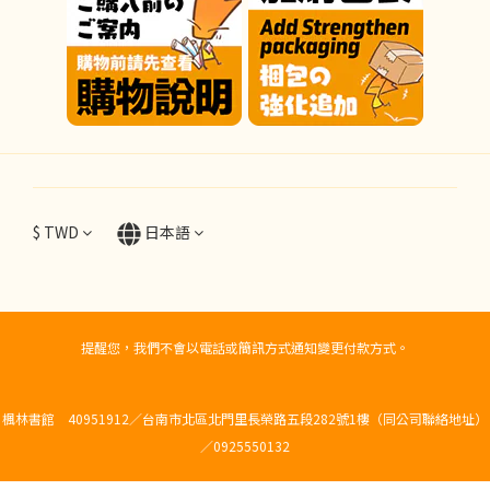
$
TWD
日本語
提醒您，我們不會以電話或簡訊方式通知變更付款方式。
楓林書館 40951912／台南市北區北門里長榮路五段282號1樓（同公司聯絡地址）
／0925550132