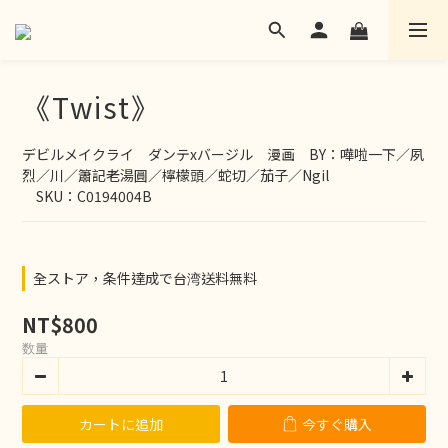
《Twist》
デビルメイクライ　ダンテxバージル　漫画　BY：嘩啦一下／夙
烈／川／簫記老湯圓／檸檬頭／蛇切／茄子／Ngil
　SKU：C0194004B
全ストア，条件達成で台湾送料無料
NT$800
数量
カートに追加
今すぐ購入