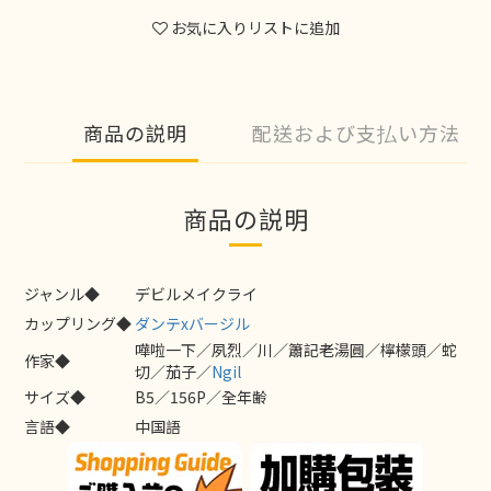
お気に入りリストに追加
商品の説明
配送および支払い方法
商品の説明
ジャンル◆
デビルメイクライ
カップリング◆
ダンテxバージル
嘩啦一下／夙烈／川／簫記老湯圓／檸檬頭／蛇
作家◆
切／茄子／
Ngil
サイズ◆
B5／156P／全年齢
言語◆
中国語