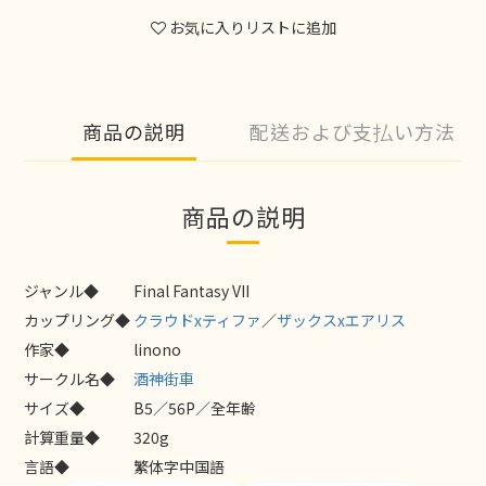
お気に入りリストに追加
商品の説明
配送および支払い方法
商品の説明
ジャンル◆
Final Fantasy VII
カップリング◆
クラウドxティファ
／
ザックスxエアリス
作家◆
linono
サークル名◆
酒神街車
サイズ◆
B5／56P／全年齢
計算重量◆
320g
言語◆
繁体字中国語