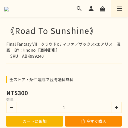
《Road To Sunshine》
Final Fantasy VII　クラウドxティファ／ザックスxエアリス　漫
画　BY：linono［酒神街車］
　SKU：ABK999240
全ストア，条件達成で台湾送料無料
NT$300
数量
カートに追加
今すぐ購入