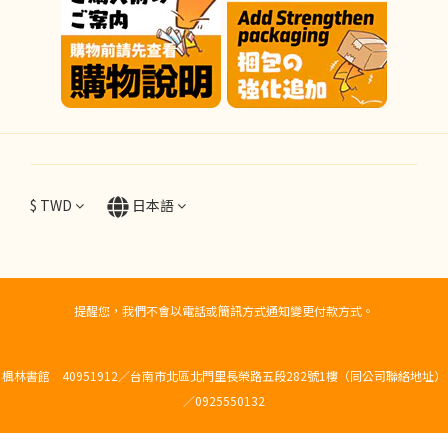
$
TWD
日本語
提醒您，我們不會以電話或簡訊方式通知變更付款方式。
楓林書館 40951912／台南市北區北門里長榮路五段282號1樓（同公司聯絡地址）
／0925550132