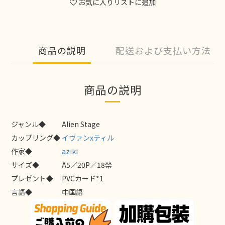
お気に入りリストに追加
商品の説明
配送および支払い方法
商品の説明
ジャンル◆
Alien Stage
カップリング◆
イヴァンxティル
作家◆
aziki
サイズ◆
A5／20P／18禁
プレゼント◆
PVCカード*1
言語◆
中国語