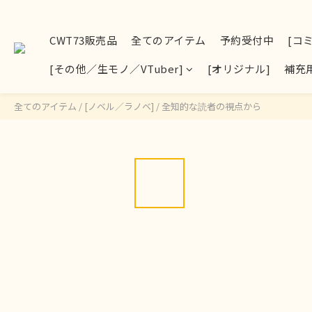
CWT73販売品
全てのアイテム
予約受付中
[コ
[その他／生モノ／VTuber]
[オリジナル]
補充
全てのアイテム
/
[ノベル／ラノベ]
/
全知的な読者の視点から