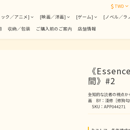
$
TWD
ミック／アニメ]
[映画／洋画]
[ゲーム]
[ノベル／ラ
用
収納／包装
ご購入前のご案内
店舗情報
《Essenc
間》#2
全知的な読者の視点か
画　BY：淺修［修狗
　SKU：APP044271