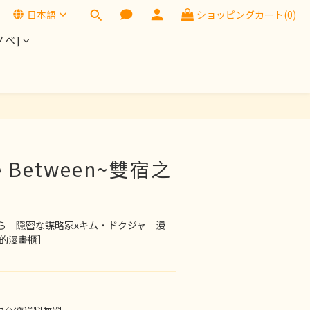
日本語
ショッピングカート(0)
ノベ]
今すぐ購入
e Between~雙宿之
ら　隠密な謀略家xキム・ドクジャ　漫
勾的漫畫櫃］