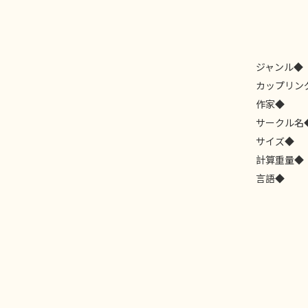
ジャンル◆
カップリン
作家◆
サークル名
サイズ◆
計算重量◆
言語◆