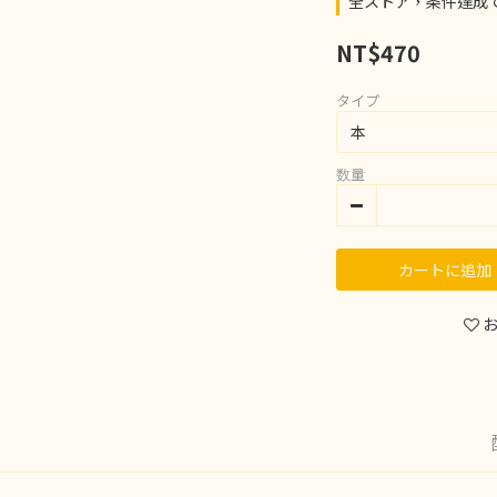
全ストア，条件達成
NT$470
タイプ
数量
カートに追加