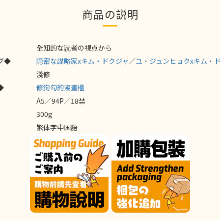
商品の説明
全知的な読者の視点から
グ◆
隠密な謀略家xキム・ドクジャ
／
ユ・ジュンヒョクxキム・
淺修
◆
修狗勾的漫畫櫃
A5／94P／18禁
300g
繁体字中国語