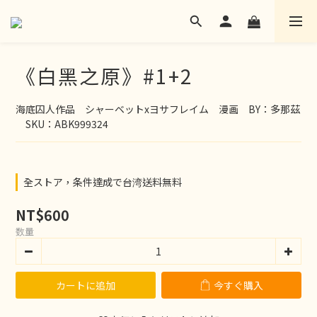
《白黑之原》#1+2
海底囚人作品　シャーベットxヨサフレイム　漫画　BY：多那茲
　SKU：ABK999324
全ストア，条件達成で台湾送料無料
NT$600
数量
カートに追加
今すぐ購入