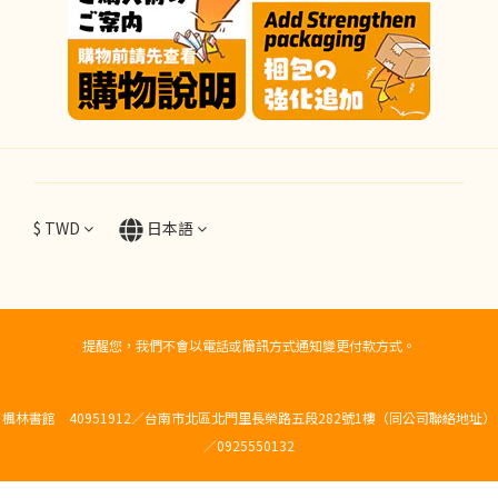
$
TWD
日本語
提醒您，我們不會以電話或簡訊方式通知變更付款方式。
楓林書館 40951912／台南市北區北門里長榮路五段282號1樓（同公司聯絡地址）
／0925550132