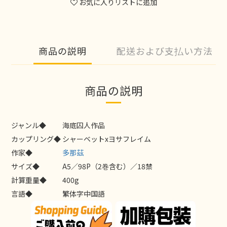
お気に入りリストに追加
商品の説明
配送および支払い方法
商品の説明
ジャンル◆
海底囚人作品
カップリング◆
シャーベットxヨサフレイム
作家◆
多那茲
サイズ◆
A5／98P（2巻含む）／18禁
計算重量◆
400g
言語◆
繁体字中国語