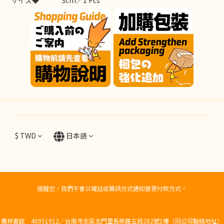
サイズ◆
3cm／1 Pcs
$
TWD
日本語
提醒您，我們不會以電話或簡訊方式通知變更付款方式。
楓林書館 40951912／台南市北區北門里長榮路五段282號1樓（同公司聯絡地址）