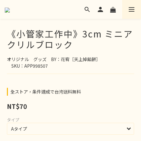
《小管家工作中》3cm ミニア
クリルブロック
オリジナル　グッズ　BY：花宥［天上掉餡餅］
　SKU：APP998507
全ストア，条件達成で台湾送料無料
NT$70
タイプ