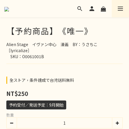
【予約商品】《唯一》
Alien Stage　イヴァン中心　漫画　BY：うさちこ
［lyricalize］
　SKU：O0061001B
全ストア，条件達成で台湾送料無料
NT$250
予約受付／発送予定：9月開始
数量