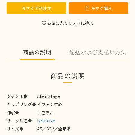
今すぐ予約注文
今すぐ購入
お気に入りリストに追加
商品の説明
配送および支払い方法
商品の説明
ジャンル◆
Alien Stage
カップリング◆
イヴァン中心
作家◆
うさちこ
サークル名◆
lyricalize
サイズ◆
A5／36P／全年齢