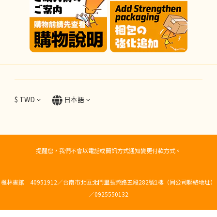
$
TWD
日本語
提醒您，我們不會以電話或簡訊方式通知變更付款方式。
楓林書館 40951912／台南市北區北門里長榮路五段282號1樓（同公司聯絡地址）
／0925550132