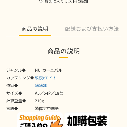
お気に入りリストに追加
商品の説明
配送および支払い方法
商品の説明
ジャンル◆
NU: カーニバル
カップリング◆
玖夜xエイト
作家◆
蘇蘇娜
サイズ◆
A5／54P／18禁
計算重量◆
210g
言語◆
繁体字中国語