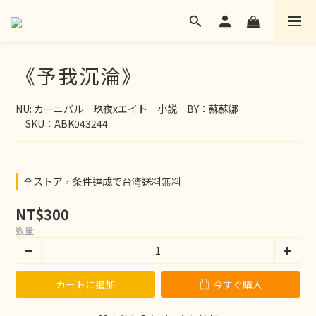
《予我沉淪》
NU: カーニバル　玖夜xエイト　小説　BY：蘇蘇娜
　SKU：ABK043244
全ストア，条件達成で台湾送料無料
NT$300
数量
カートに追加
今すぐ購入