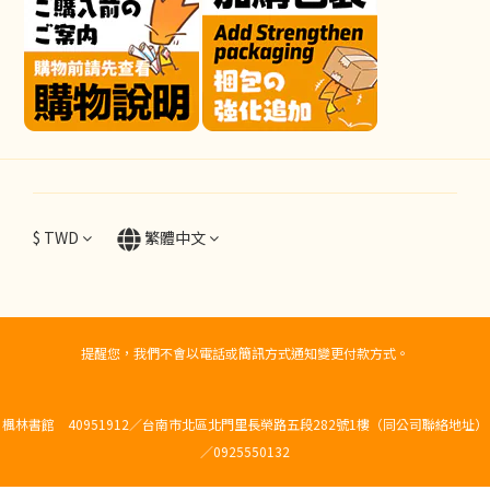
$
TWD
繁體中文
提醒您，我們不會以電話或簡訊方式通知變更付款方式。
楓林書館 40951912／台南市北區北門里長榮路五段282號1樓（同公司聯絡地址）
／0925550132