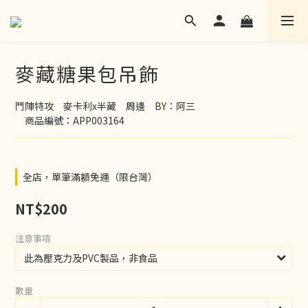
麥藏糖果包吊飾
鬥陣特攻　麥卡利x半藏　周邊　BY：阿三
　商品編號：APP003164
全店，單筆滿額免運（限台灣）
NT$200
注意事項
數量