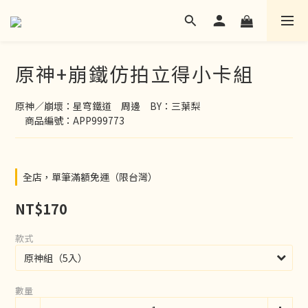
原神+崩鐵仿拍立得小卡組
原神／崩壞：星穹鐵道　周邊　BY：三葉梨
　商品編號：APP999773
全店，單筆滿額免運（限台灣）
NT$170
款式
數量