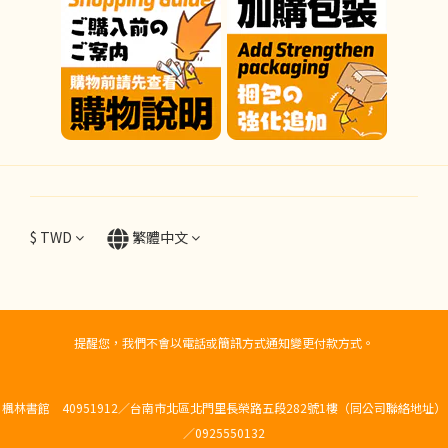
$
TWD
繁體中文
提醒您，我們不會以電話或簡訊方式通知變更付款方式。
楓林書館 40951912／台南市北區北門里長榮路五段282號1樓（同公司聯絡地址）
／0925550132