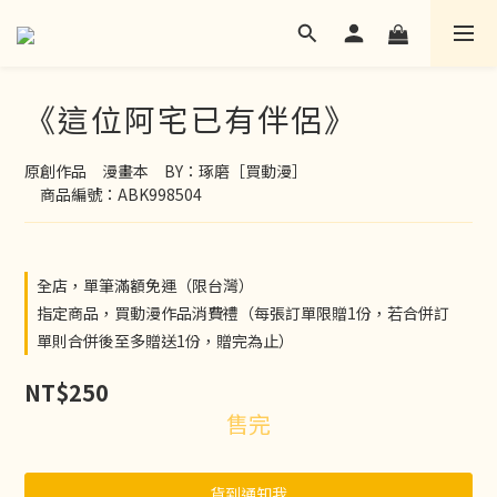
《這位阿宅已有伴侶》
原創作品　漫畫本　BY：琢磨［買動漫］
　商品編號：ABK998504
全店，單筆滿額免運（限台灣）
指定商品，買動漫作品消費禮（每張訂單限贈1份，若合併訂
單則合併後至多贈送1份，贈完為止）
NT$250
售完
貨到通知我