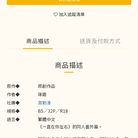
加入追蹤清單
商品描述
送貨及付款方式
商品描述
原作◆
原創作品
作者◆
琢磨
社團◆
買動漫
規格◆
B5／32P／R18
語言◆
繁體中文
《一直在你左右》的同人番外篇。