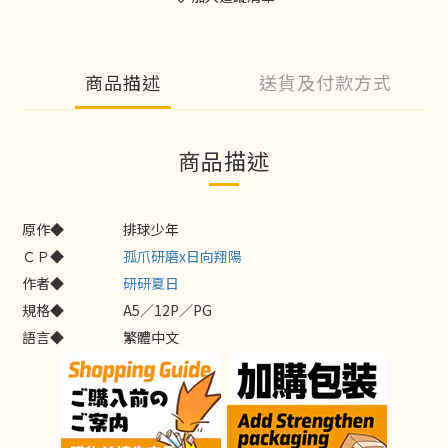
商品描述
送貨及付款方式
商品描述
原作◆
排球少年
ＣＰ◆
孤爪研磨x日向翔陽
作者◆
研研夏日
規格◆
A5／12P／PG
語言◆
繁體中文