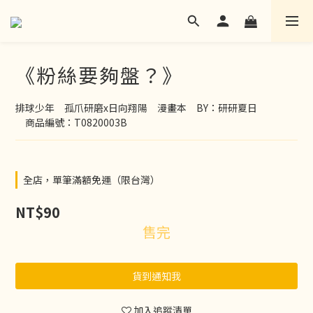
《粉絲要夠盤？》
排球少年　孤爪研磨x日向翔陽　漫畫本　BY：研研夏日
　商品編號：T0820003B
全店，單筆滿額免運（限台灣）
NT$90
售完
貨到通知我
加入追蹤清單