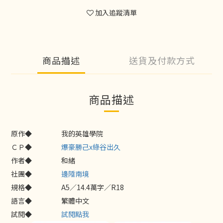
加入追蹤清單
商品描述
送貨及付款方式
商品描述
原作◆
我的英雄學院
ＣＰ◆
爆豪勝己x綠谷出久
作者◆
和緒
社團◆
邊陲南境
規格◆
A5／14.4萬字／R18
語言◆
繁體中文
試閱◆
試閱點我