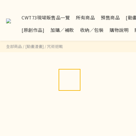
CWT73現場販售品一覽
所有商品
預售商品
[動
[原創作品]
加購／補款
收納／包裝
購物說明
全部商品
/
[動畫漫畫]
/
咒術迴戰