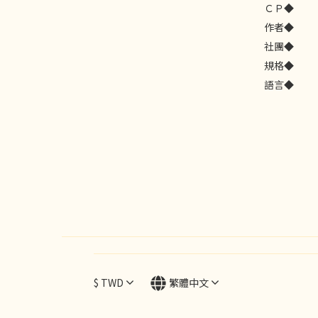
ＣＰ◆
作者◆
社團◆
規格◆
語言◆
$
TWD
繁體中文