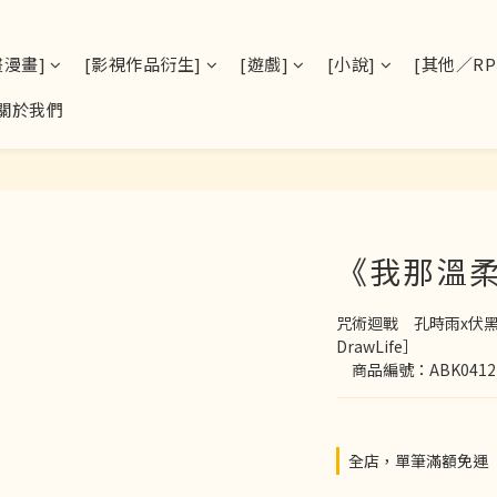
畫漫畫]
[影視作品衍生]
[遊戲]
[小說]
[其他／RPS
關於我們
《我那溫
咒術迴戰　孔時雨x伏黑
DrawLife］
　商品編號：ABK0412
全店，單筆滿額免運