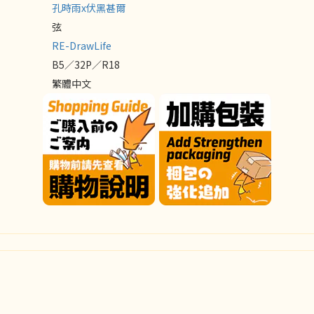
孔時雨x伏黑甚爾
弦
RE-DrawLife
B5／32P／R18
繁體中文