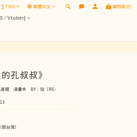
$
TWD
繁體中文
購物車(0)
／Vtuber]
柔的孔叔叔》
甚爾　漫畫本　BY：弦［RE-
13
（限台灣）