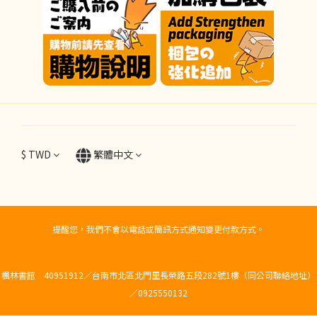
$
TWD
繁體中文
提醒您，我們不會以電話或簡訊方式通知變更付款方式。
楓林書館 40951912／台南市北區北門里長榮路五段282號1樓（同公司聯絡地址）
／0925550132