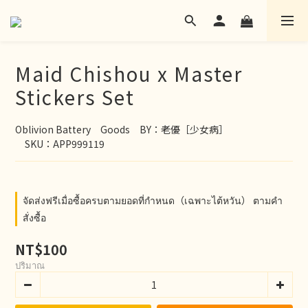
Maid Chishou x Master
Stickers Set
Oblivion Battery　Goods　BY：老優［少女病］
　SKU：APP999119
จัดส่งฟรีเมื่อซื้อครบตามยอดที่กำหนด（เฉพาะไต้หวัน） ตามคำ
สั่งซื้อ
NT$100
ปริมาณ