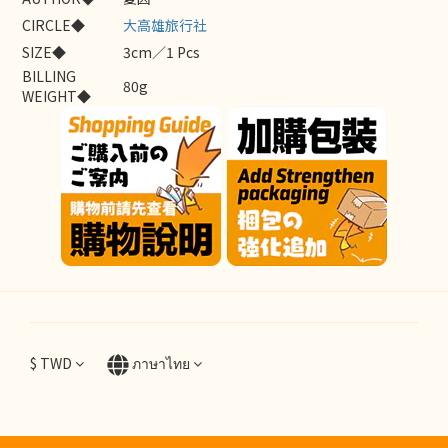
CIRCLE◆
大高雄旅行社
SIZE◆
3cm／1 Pcs
BILLING
80g
WEIGHT◆
$
TWD
ภาษาไทย