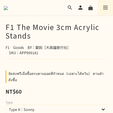
F1 The Movie 3cm Acrylic
Stands
F1　Goods　BY：愛因［大高雄旅行社］
　SKU：APP999181
จัดส่งฟรีเมื่อซื้อครบตามยอดที่กำหนด（เฉพาะไต้หวัน） ตามคำ
สั่งซื้อ
NT$60
Type