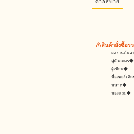
คำอธิบาย
⚠️สินค้าสั่งซื้อ
ผลงานต้นฉ
คู่ตัวละคร◆
ผู้เขียน◆
ชื่อเซอร์เคิ
ขนาด◆
ของแถม◆