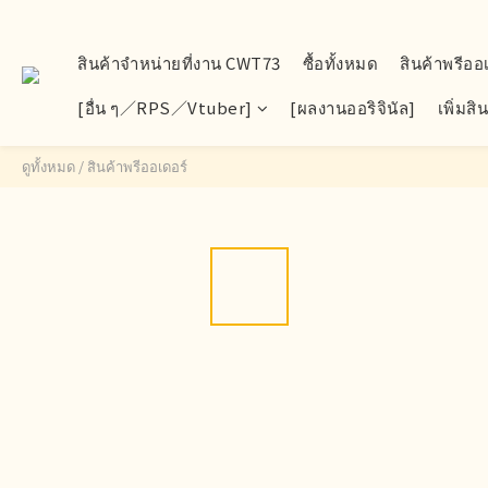
สินค้าจำหน่ายที่งาน CWT73
ซื้อทั้งหมด
สินค้าพรีออ
[อื่น ๆ／RPS／Vtuber]
[ผลงานออริจินัล]
เพิ่มส
ดูทั้งหมด
/
สินค้าพรีออเดอร์