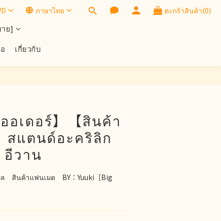
WD
ภาษาไทย
ตะกร้าสินค้า(0)
ยาย]
้อ
เกี่ยวกับ
ีออเดอร์】【สินค้า
ม】สแตนด์อะคริลิก
 อีวาน
 ทิล　สินค้าแฟนเมด　BY：Yuuki［Big 