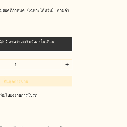
รบตามยอดที่กำหนด（เฉพาะไต้หวัน） ตามคำ
่ 3/5；คาดว่าจะเริ่มจัดส่งในเดือน
สิ้นสุดการขาย
เพิ่มไปยังรายการโปรด