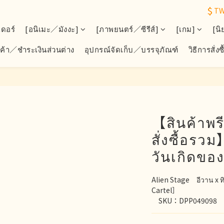
$
T
เดอร์
[อนิเมะ／มังงะ]
[ภาพยนตร์／ซีรีส์]
[เกม]
[นิ
ินค้า／ชำระเงินส่วนต่าง
อุปกรณ์จัดเก็บ／บรรจุภัณฑ์
วิธีการสั่งซื
【สินค้าพร
สั่งซื้อรว
วันเกิดของ
Alien Stage　อีวาน x
Cartel］
　SKU：DPP049098