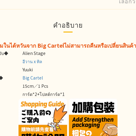
เลือกว
คำอธิบาย
รวมในไต้หวันจาก Big Cartelไม่สามารถคืนหรือเปลี่ยนสินค้าไ
บับ◆
Alien Stage
อีวาน x ทิล
Yuuki
ล◆
Big Cartel
15cm／1 Pcs
การ์ด*2+โปสต์การ์ด*1