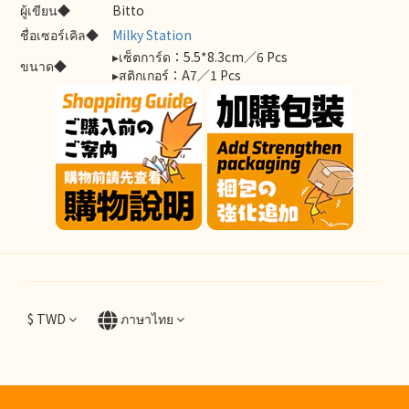
ผู้เขียน◆
Bitto
ชื่อเซอร์เคิล◆
Milky Station
▸เซ็ตการ์ด：5.5*8.3cm／6 Pcs
ขนาด◆
▸สติกเกอร์：A7／1 Pcs
$
TWD
ภาษาไทย