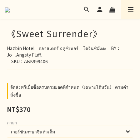
《Sweet Surrender》
Hazbin Hotel　อลาสเตอร์ x ลูซิเฟอร์　โดจินชิมังงะ　BY：
Jo［Angsty Fluff］
　SKU：ABK999406
จัดส่งฟรีเมื่อซื้อครบตามยอดที่กำหนด（เฉพาะไต้หวัน） ตามคำ
สั่งซื้อ
NT$370
ภาษา