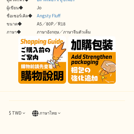
ผู้เขียน◆
Jo
ชื่อเซอร์เคิล◆
Angsty Fluff
ขนาด◆
A5／80P／R18
ภาษา◆
ภาษาอังกฤษ／ภาษาจีนตัวเต็ม
$
TWD
ภาษาไทย