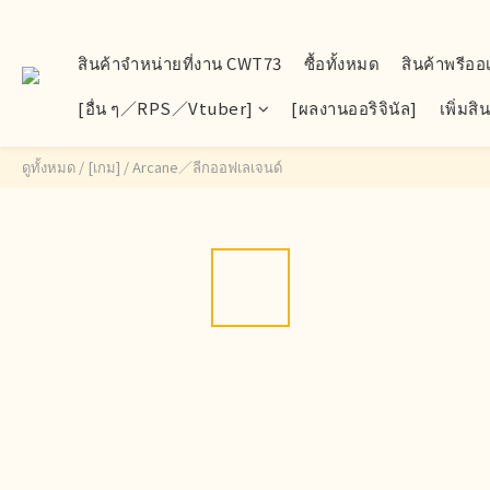
สินค้าจำหน่ายที่งาน CWT73
ซื้อทั้งหมด
สินค้าพรีออ
[อื่น ๆ／RPS／Vtuber]
[ผลงานออริจินัล]
เพิ่มส
ดูทั้งหมด
/
[เกม]
/
Arcane／ลีกออฟเลเจนด์