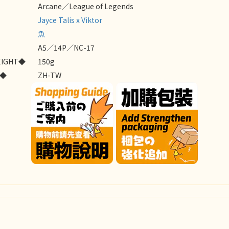
Arcane／League of Legends
Jayce Talis x Viktor
魚
A5／14P／NC-17
EIGHT◆
150g
E◆
ZH-TW