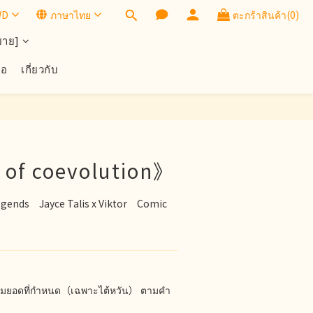
WD
ภาษาไทย
ตะกร้าสินค้า(0)
ยาย]
้อ
เกี่ยวกับ
ซื้อตอนนี้
 of coevolution》
egends　Jayce Talis x Viktor　Comic　
รบตามยอดที่กำหนด（เฉพาะไต้หวัน） ตามคำ