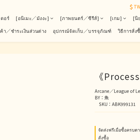
$
T
เดอร์
[อนิเมะ／มังงะ]
[ภาพยนตร์／ซีรีส์]
[เกม]
[นิ
ินค้า／ชำระเงินส่วนต่าง
อุปกรณ์จัดเก็บ／บรรจุภัณฑ์
วิธีการสั่งซื
《Process
Arcane／League of L
BY：魚
　SKU：ABK999131
จัดส่งฟรีเมื่อซื้อค
สั่งซื้อ