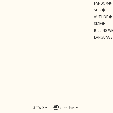
FANDOM◆
SHIP◆
AUTHOR◆
SIZE◆
BILLING W
LANGUAG
$
TWD
ภาษาไทย