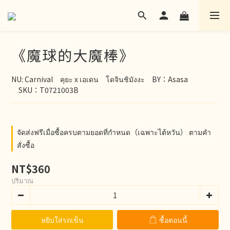
《魔球的大魔棒》
NU: Carnival　คุยะ x เอเดน　โดจินชิมังงะ　BY：Asasa
　SKU：T0721003B
จัดส่งฟรีเมื่อซื้อครบตามยอดที่กำหนด（เฉพาะไต้หวัน） ตามคำ
สั่งซื้อ
NT$360
ปริมาณ
หยิบใส่รถเข็น
ซื้อตอนนี้