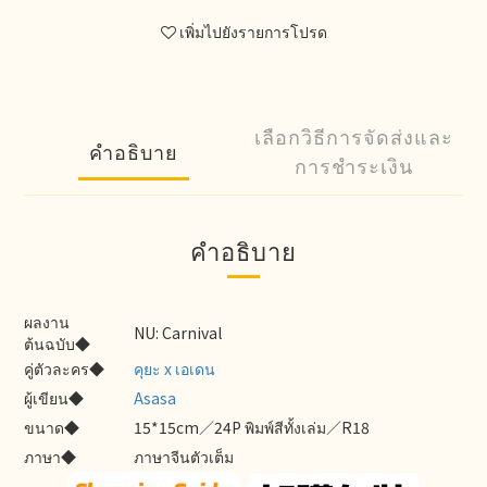
เพิ่มไปยังรายการโปรด
เลือกวิธีการจัดส่งและ
คำอธิบาย
การชำระเงิน
คำอธิบาย
ผลงาน
NU: Carnival
ต้นฉบับ◆
คู่ตัวละคร◆
คุยะ x เอเดน
ผู้เขียน◆
Asasa
ขนาด◆
15*15cm／24P พิมพ์สีทั้งเล่ม／R18
ภาษา◆
ภาษาจีนตัวเต็ม