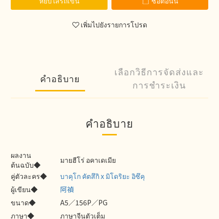
หยิบใส่รถเข็น
ซื้อตอนนี้
เพิ่มไปยังรายการโปรด
เลือกวิธีการจัดส่งและ
คำอธิบาย
การชำระเงิน
คำอธิบาย
ผลงาน
มายฮีโร่ อคาเดเมีย
ต้นฉบับ◆
คู่ตัวละคร◆
บาคุโก คัตสึกิ x มิโดริยะ อิซึคุ
ผู้เขียน◆
阿禎
ขนาด◆
A5／156P／PG
ภาษา◆
ภาษาจีนตัวเต็ม