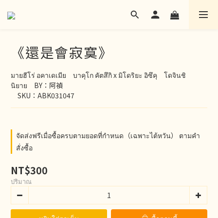
《還是會寂寞》
มายฮีโร่ อคาเดเมีย　บาคุโก คัตสึกิ x มิโดริยะ อิซึคุ　โดจินชิ
นิยาย　BY：阿禎
　SKU：ABK031047
จัดส่งฟรีเมื่อซื้อครบตามยอดที่กำหนด（เฉพาะไต้หวัน） ตามคำ
สั่งซื้อ
NT$300
ปริมาณ