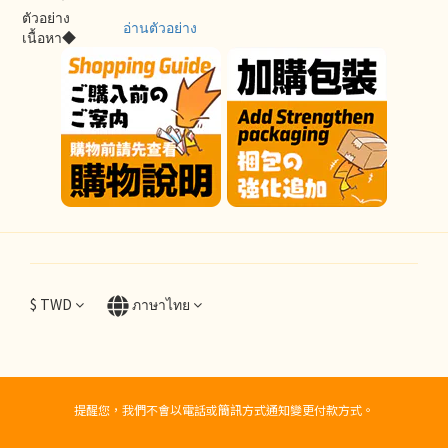
ตัวอย่าง
อ่านตัวอย่าง
เนื้อหา◆
$
TWD
ภาษาไทย
提醒您，我們不會以電話或簡訊方式通知變更付款方式。