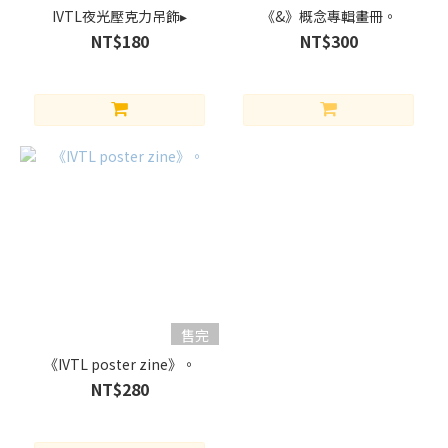
無語言
IVTL夜光壓克力吊飾▸
《&》概念專輯畫冊。
(1100)
NT$180
NT$300
簡體
中文
(102)
繁體中
文
(1470)
英
語
(81)
CP
售完
伏
黑
《IVTL poster zine》。
甚
NT$280
爾
x