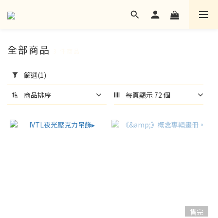
全部商品
3 件商品
套
用
篩選
(1)
篩
選
商品排序
每頁顯示 72 個
(1/20)
語
言
其
他
語
言
(18)
售完