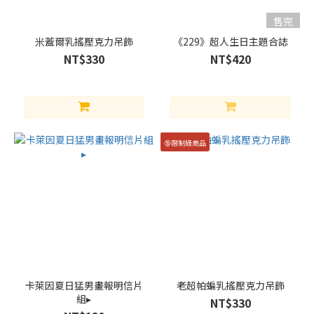
員x
金率
售完
音
米蓋爾乳搖壓克力吊飾
《229》超人生日主題合誌
（최
NT$330
NT$420
요원
x김
솔
음）
(3)
🔞限制級商品
Zeal x
Kaelix
(2)
看
更
多
品
牌
卡萊因夏日猛男畫報明信片
老超帕蝙乳搖壓克力吊飾
組▸
清
NT$330