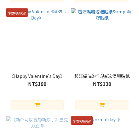
給
(24)
🔞限制級商品
MINAMIDA
(22)
丫
泥
(21)
弦
(21)
《Happy Valentine's Day》
超汪蝙喵泡泡貼紙&滴膠貼紙
看
NT$190
NT$120
更
多
🔞限制級商品