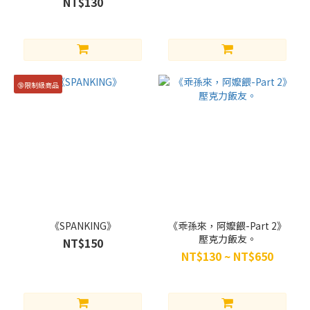
除
NT$130
買動
漫
(104)
戀
🔞限制級商品
戀
(50)
Neverland
(33)
蝶
羽
攸
(33)
《SPANKING》
《乖孫來，阿嬤餵-Part 2》
壓克力飯友。
NT$150
半半
NT$130 ~ NT$650
sanxia
(32)
一