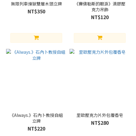
無限列車煉獄雙層木頭立牌
《賽佛勒斯的眼淚》滴膠壓
克力吊飾
NT$350
NT$120
《Always.》石內卜教授自組
里歐壓克力片外包覆香皂
立牌
NT$280
NT$220