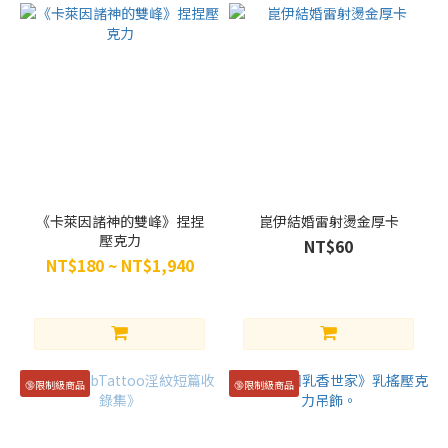
音
x
白
思
憲
(김
솔
음
x
백
《卡萊因諸神的雙峰》捏捏
崑伊結婚雷射燙金厚卡
사
壓克力
NT$60
헌)
NT$180 ~ NT$1,940
(2)
烏
栗
x
小
🔞限制級商品
🔞限制級商品
青
(4)