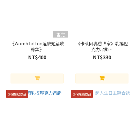
黑
尾
鐵
朗
x
售完
月
島
《WombTattoo淫紋短篇收
《卡萊因乳香世家》乳搖壓
錄集》
克力吊飾。
螢
NT$400
NT$330
(5)
安
灼
拉
x
🔞限制級商品
🔞限制級商品
格
朗
泰
爾
(3)
崔探