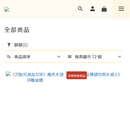
全部商品
50 件商品
套
用
篩選
(1)
篩
選
商品排序
每頁顯示 72 個
(1/20)
🔞限制級商品
語
言
其
他
語
言
(18)