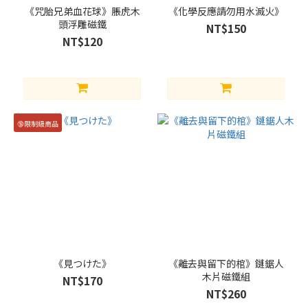
無語言
《咒胎兄弟血花球》脹虎木
《化學反應請勿用水滅火》
(1100)
頭浮雕磁鐵
NT$150
簡體
NT$120
中文
(102)
繁體中
文
(1470)
🔞限制級商品
英
語
(81)
CP
伏
黑
《見つけた》
《離去與留下的棺》鏈鋸人
甚
木片磁鐵組
爾
NT$170
NT$260
x