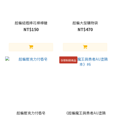
超蝙結婚捧花棒棒糖
超蝙大型購物袋
NT$150
NT$470
🔞限制級商品
超蝙壓克力付香皂
《超蝙魔王與勇者AU塗鴉