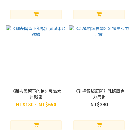
禪
院
直
哉
(1)
奧
托．
蘇文
x菜
月昴
(1)
菲
爾
《離去與留下的棺》鬼滅木
《乳搖領域展開》乳搖壓克
x
片磁鐵
力吊飾
向
NT$130 ~ NT$650
NT$330
田
(5)
金
率